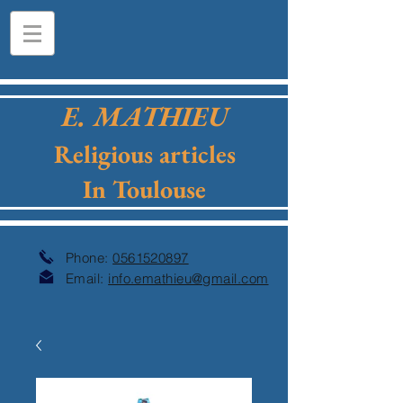
E. MATHIEU
Religious articles
In Toulouse
Phone:
0561520897
Email:
info.emathieu@gmail.com