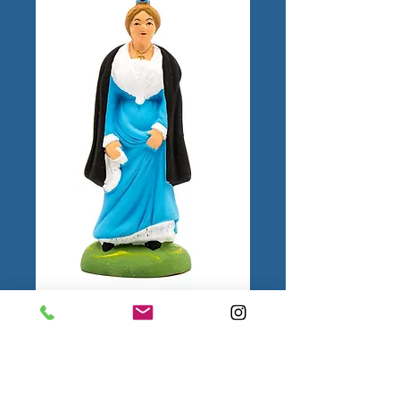
Arlésienne à la Cape
N°3
Color
*