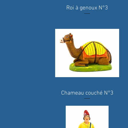
Roi à genoux N°3
Quick View
Chameau couché N°3
Quick View