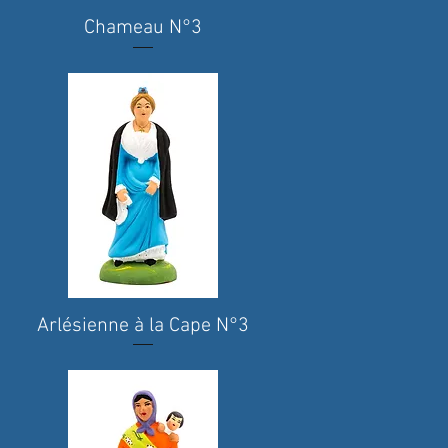
Chameau N°3
Quick View
Arlésienne à la Cape N°3
Quick View