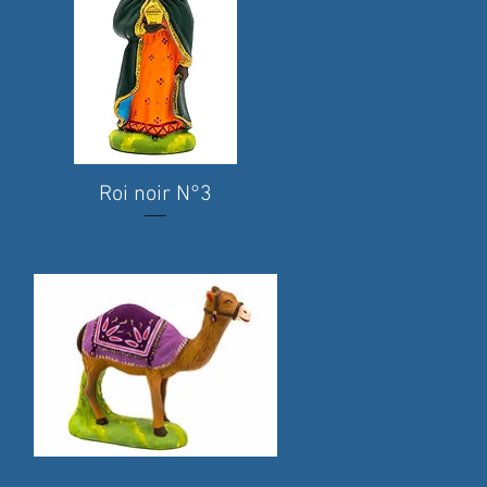
Roi noir N°3
Quick View