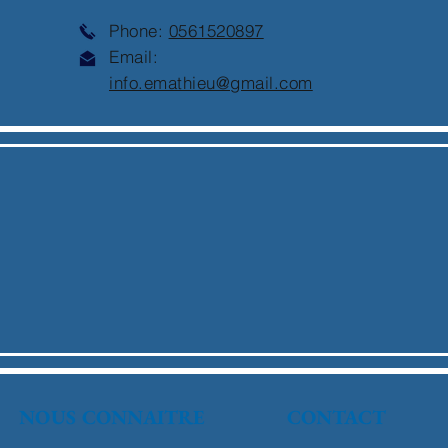
Phone:
0561520897
Email:
info.emathieu@gmail.com
NOUS CONNAITRE
CONTACT