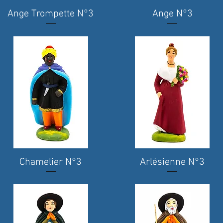
Ange Trompette N°3
Quick View
Ange N°3
Quick View
Chamelier N°3
Quick View
Arlésienne N°3
Quick View