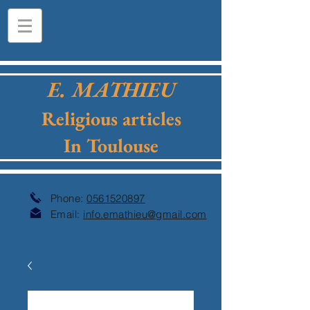
E. MATHIEU
Religious articles
In Toulouse
Phone:
0561520897
Email:
info.emathieu@gmail.com