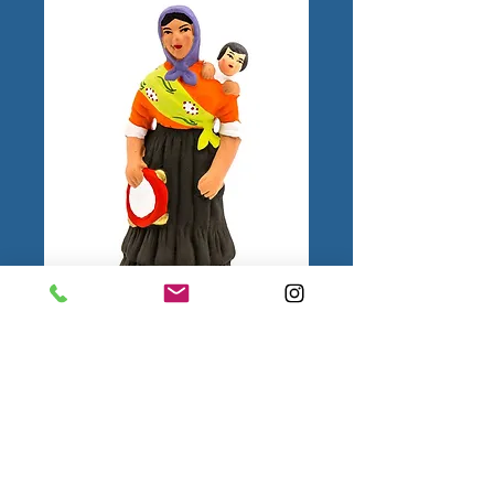
Bohémienne N°3
1.
Mentions
légales