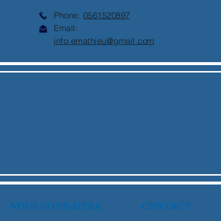
Phone:
0561520897
Email:
info.emathieu@gmail.com
NOUS CONNAITRE
CONTACT