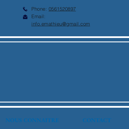
Phone:
0561520897
Email:
info.emathieu@gmail.com
NOUS CONNAITRE
CONTACT