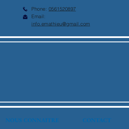
Phone:
0561520897
Email:
info.emathieu@gmail.com
NOUS CONNAITRE
CONTACT