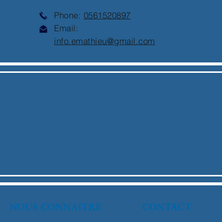
Phone:
0561520897
Email:
info.emathieu@gmail.com
NOUS CONNAITRE
CONTACT