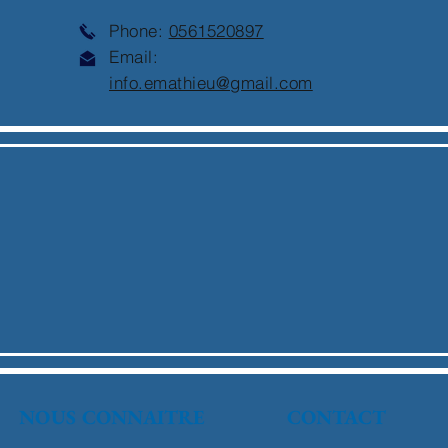
Phone:
0561520897
Email:
info.emathieu@gmail.com
NOUS CONNAITRE
CONTACT