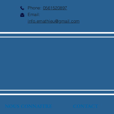
Phone:
0561520897
Email:
info.emathieu@gmail.com
NOUS CONNAITRE
CONTACT