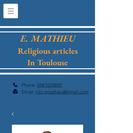
E. MATHIEU
Religious articles
In Toulouse
Phone:
0561520897
Email:
info.emathieu@gmail.com