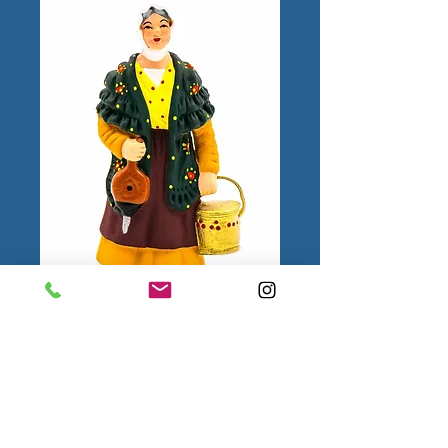
Femme à la
Chaufferette N°3