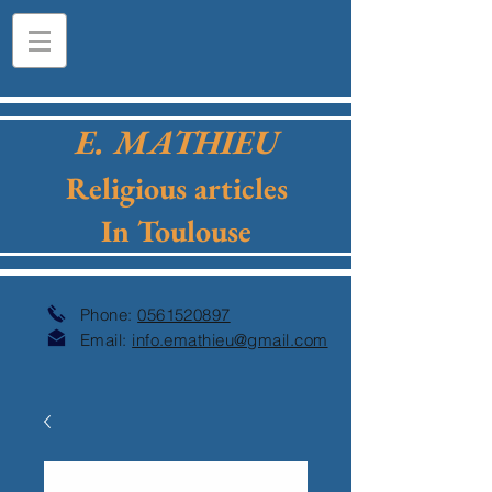
E. MATHIEU
Religious articles
In Toulouse
Phone:
0561520897
Email:
info.emathieu@gmail.com