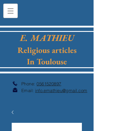
E. MATHIEU
Religious articles
In Toulouse
Phone:
0561520897
Email:
info.emathieu@gmail.com