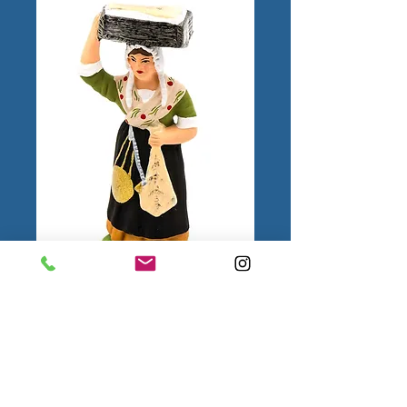
Femme à la Morue
N°3