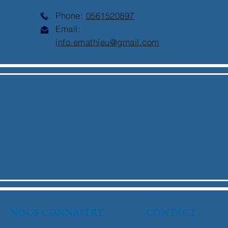
Phone:
0561520897
Email:
info.emathieu@gmail.com
NOUS CONNAITRE
CONTACT