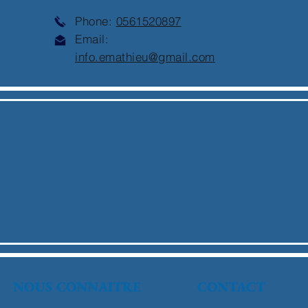
Phone:
0561520897
Email:
info.emathieu@gmail.com
NOUS CONNAITRE
CONTACT