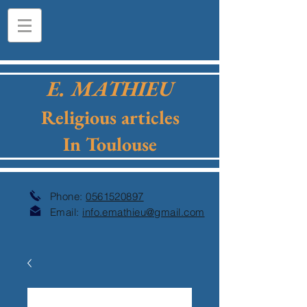
E. MATHIEU
Religious articles
In Toulouse
Phone:
0561520897
Email:
info.emathieu@gmail.com