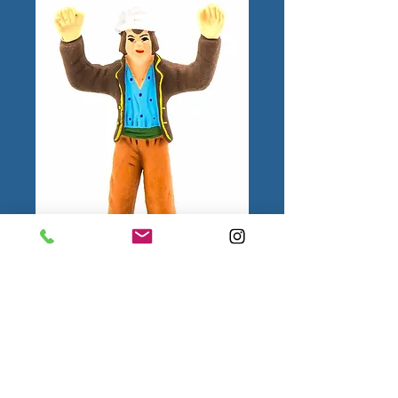
Homme Ravi N°2
1.
Mentions
légales