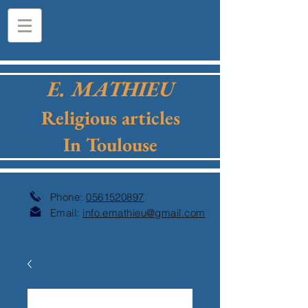
E. MATHIEU
Religious articles
In Toulouse
Phone:
0561520897
Email:
info.emathieu@gmail.com