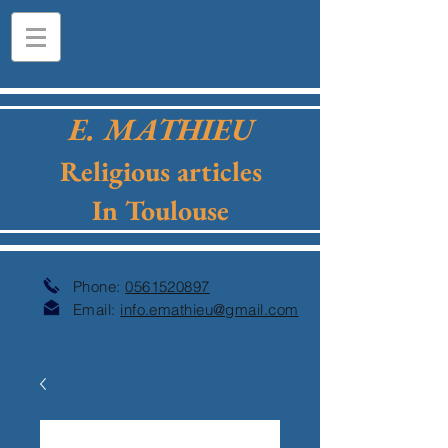
E. MATHIEU
Religious articles
In Toulouse
Phone:
0561520897
Email:
info.emathieu@gmail.com