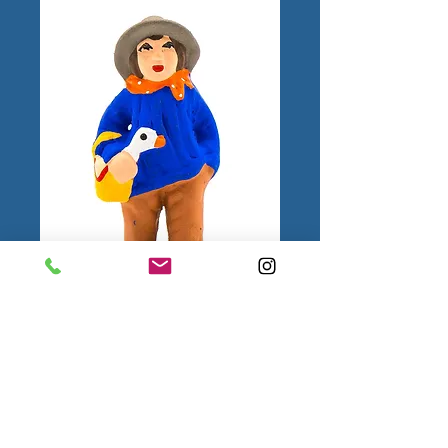
Homme à l'Oie N°1
1.
Mentions
légales