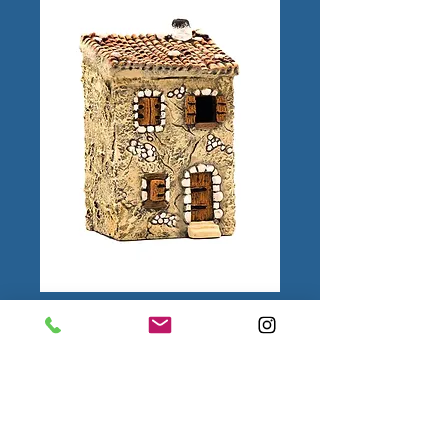
Maison Village
Moyen Modèle N°1
Color
*