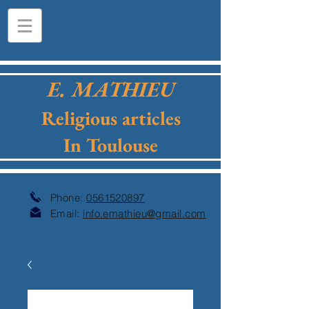
E. MATHIEU
Religious articles
In Toulouse
Phone:
0561520897
Email:
info.emathieu@gmail.com