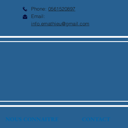
Phone:
0561520897
Email:
info.emathieu@gmail.com
NOUS CONNAITRE
CONTACT