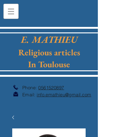
E. MATHIEU
Religious articles
In Toulouse
Phone:
0561520897
Email:
info.emathieu@gmail.com