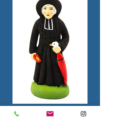
Monsieur le Curé
N°2