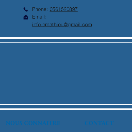
Phone:
0561520897
Email:
info.emathieu@gmail.com
NOUS CONNAITRE
CONTACT