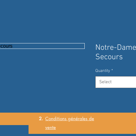
Notre-Dame
Secours
Quantity
*
Select
2.
Conditions
générales
de
vente