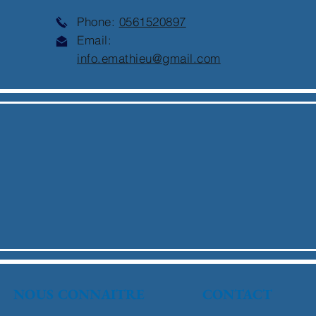
Phone:
0561520897
Email:
info.emathieu@gmail.com
NOUS CONNAITRE
CONTACT