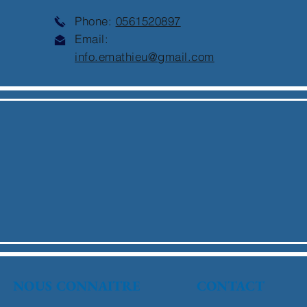
Phone:
0561520897
Email:
info.emathieu@gmail.com
NOUS CONNAITRE
CONTACT