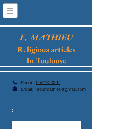
E. MATHIEU
Religious articles
In Toulouse
Phone:
0561520897
Email:
info.emathieu@gmail.com