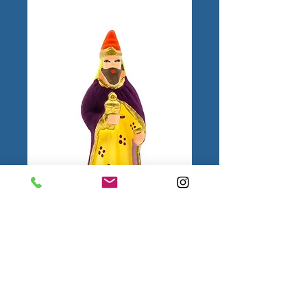
Roi blanc N°1
1.
Mentions
légales