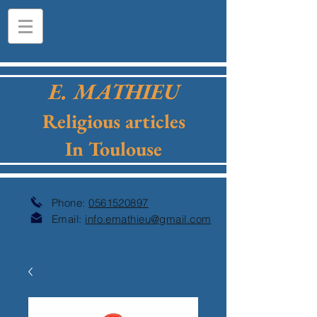
E. MATHIEU
Religious articles
In Toulouse
Phone:
0561520897
Email:
info.emathieu@gmail.com