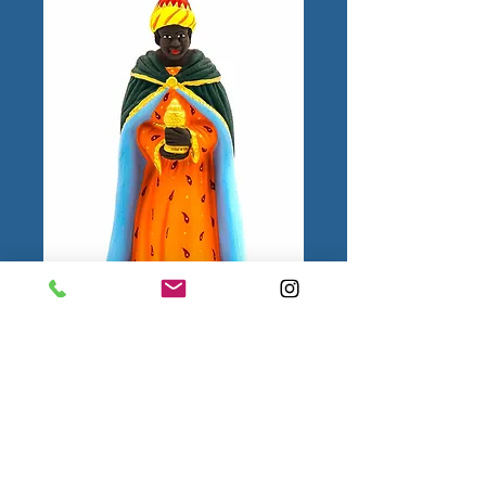
Roi noir N°4
1.
Mentions
légales