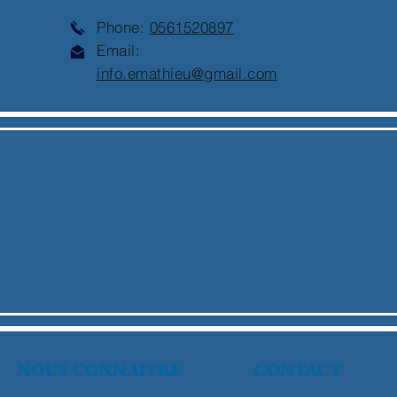
Phone:
0561520897
Email:
info.emathieu@gmail.com
NOUS CONNAITRE
CONTACT