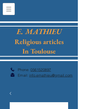
E. MATHIEU
Religious articles
In Toulouse
Phone:
0561520897
Email:
info.emathieu@gmail.com