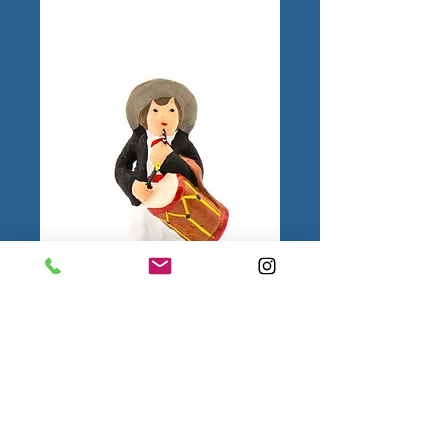
Tambourinaire Puce
1.
Mentions
légales