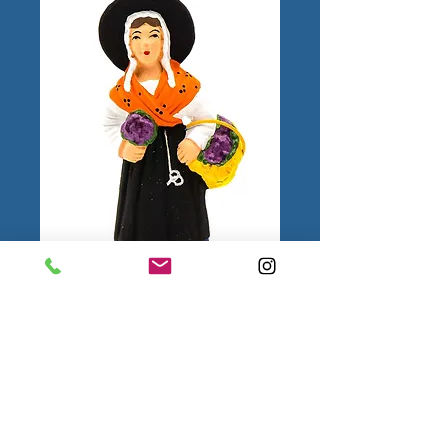
Tourettane N°2
1.
Mentions
légales