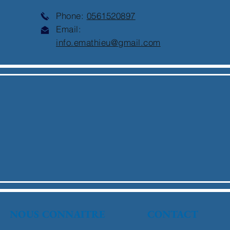
Phone:
0561520897
Email:
info.emathieu@gmail.com
NOUS CONNAITRE
CONTACT